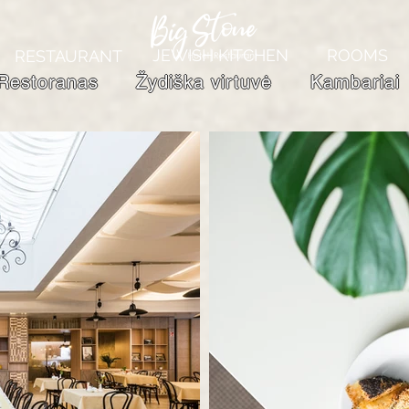
JEWISH KITCHEN
ROOMS
RESTAURANT
Restoranas
Žydiška virtuvė
Kambariai