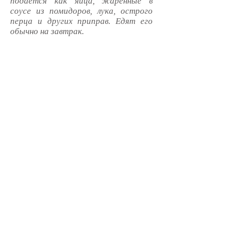
подается как яйца, жаренные в
соусе из помидоров, лука, острого
перца и других приправ. Едят его
обычно на завтрак.
ФАЛАФЕЛЬ –
одна из самых
популярных и питательных закусок
израильской кухни – это жареные в
масле шарики из нута с хрустящей
корочкой, сочные внутри. Их подают
со свежими овощами и
питательным соусом из греческого
йогурта! Прекрасная еда для
вегетарианцев и не только!
ФОРШМАК –
традиционное блюдо
литваков, занимающее почетное
место среди других праздничных
угощений – готовят из рубленой
селедки. В былые времена сельдь,
одна из самой дешевой рыбы, была
повседневной едой бедняков. К тому
же, литовские евреи очень активно