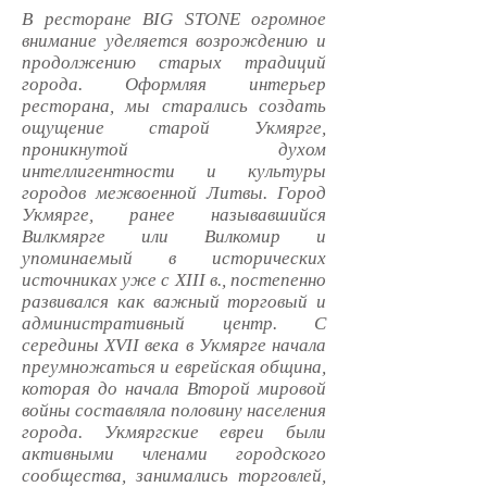
В ресторане BIG STONE огромное
внимание уделяется возрождению и
продолжению старых традиций
города. Оформляя интерьер
ресторана, мы старались создать
ощущение старой Укмярге,
проникнутой духом
интеллигентности и культуры
городов межвоенной Литвы. Город
Укмярге, ранее называвшийся
Вилкмярге или Вилкомир и
упоминаемый в исторических
источниках уже с XIII в., постепенно
развивался как важный торговый и
административный центр. С
середины XVII века в Укмярге начала
преумножаться и еврейская община,
которая до начала Второй мировой
войны составляла половину населения
города. Укмяргские евреи были
активными членами городского
сообщества, занимались торговлей,