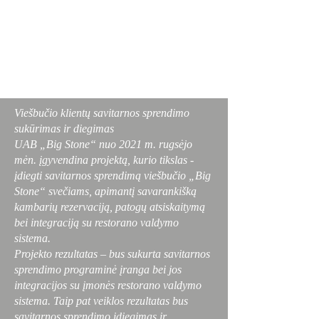
Viešbučio klientų savitarnos sprendimo
sukūrimas ir diegimas
UAB „Big Stone“ nuo 2021 m. rugsėjo
mėn. įgyvendina projektą, kurio tikslas -
įdiegti savitarnos sprendimą viešbučio „Big
Stone“ svečiams, apimantį savarankišką
kambarių rezervaciją, patogų atsiskaitymą
bei integraciją su restorano valdymo
sistema.
Projekto rezultatas – bus sukurta savitarnos
sprendimo programinė įranga bei jos
integracijos su įmonės restorano valdymo
sistema. Taip pat veiklos rezultatas bus
savitarnos sprendimo įdiegimas ir