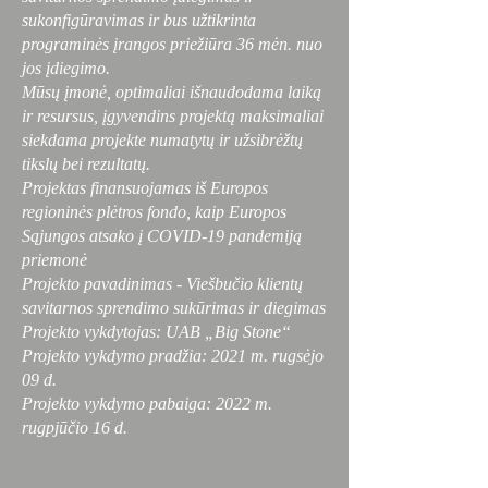
sukonfigūravimas ir bus užtikrinta
programinės įrangos priežiūra 36 mėn. nuo
jos įdiegimo.
Mūsų įmonė, optimaliai išnaudodama laiką
ir resursus, įgyvendins projektą maksimaliai
siekdama projekte numatytų ir užsibrėžtų
tikslų bei rezultatų.
Projektas finansuojamas iš Europos
regioninės plėtros fondo, kaip Europos
Sąjungos atsako į COVID-19 pandemiją
priemonė
Projekto pavadinimas - Viešbučio klientų
savitarnos sprendimo sukūrimas ir diegimas
Projekto vykdytojas: UAB „Big Stone“
Projekto vykdymo pradžia: 2021 m. rugsėjo
09 d.
Projekto vykdymo pabaiga: 2022 m.
rugpjūčio 16 d.