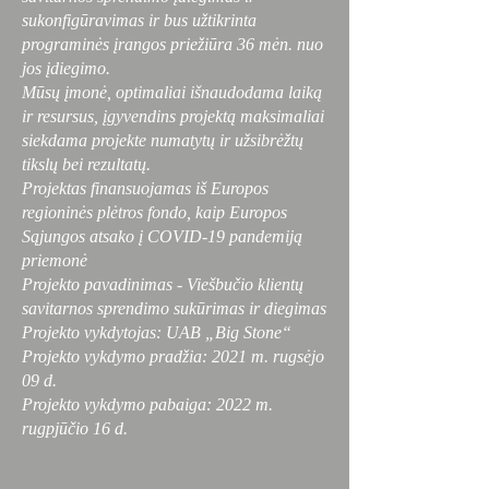
sukonfigūravimas ir bus užtikrinta
programinės įrangos priežiūra 36 mėn. nuo
jos įdiegimo.
Mūsų įmonė, optimaliai išnaudodama laiką
ir resursus, įgyvendins projektą maksimaliai
siekdama projekte numatytų ir užsibrėžtų
tikslų bei rezultatų.
Projektas finansuojamas iš Europos
regioninės plėtros fondo, kaip Europos
Sąjungos atsako į COVID-19 pandemiją
priemonė
Projekto pavadinimas - Viešbučio klientų
savitarnos sprendimo sukūrimas ir diegimas
Projekto vykdytojas: UAB „Big Stone“
Projekto vykdymo pradžia: 2021 m. rugsėjo
09 d.
Projekto vykdymo pabaiga: 2022 m.
rugpjūčio 16 d.