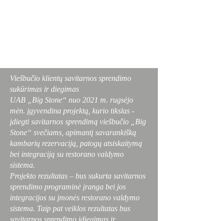
Viešbučio klientų savitarnos sprendimo
sukūrimas ir diegimas
UAB „Big Stone“ nuo 2021 m. rugsėjo
mėn. įgyvendina projektą, kurio tikslas -
įdiegti savitarnos sprendimą viešbučio „Big
Stone“ svečiams, apimantį savarankišką
kambarių rezervaciją, patogų atsiskaitymą
bei integraciją su restorano valdymo
sistema.
Projekto rezultatas – bus sukurta savitarnos
sprendimo programinė įranga bei jos
integracijos su įmonės restorano valdymo
sistema. Taip pat veiklos rezultatas bus
savitarnos sprendimo įdiegimas ir